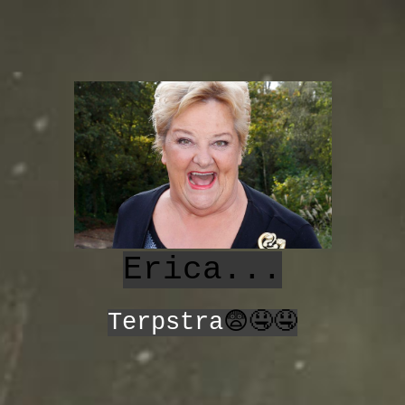
Erica...
Terpstra
😨🤤🤤